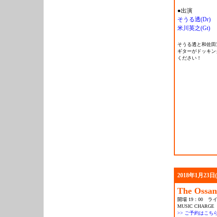
●出演
そうる透(Dr)
米川英之(Gt)
そうる透と和佐田
ギターがドッキン
ください！
2018年1月23日
The Ossa
開場 19：00 ライ
MUSIC CHARGE 
>> ご予約はこち