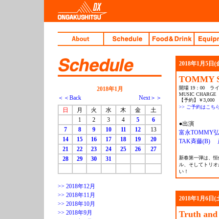
2018年1月5日(
TOMMY Se
開場 19：00 ライ
2018年1月
MUSIC CHARGE
＜＜Back
Next＞＞
【予約】￥3,000 
>> ご予約はこち
日
月
火
水
木
金
土
1
2
3
4
5
6
●出演
7
8
9
10
11
12
13
富永TOMMY弘明
14
15
16
17
18
19
20
TAK斉藤(B)
21
22
23
24
25
26
27
新春第一弾は、恒例
28
29
30
31
ル、そしてトリオ
い！
>> 2018年12月
>> 2018年11月
2018年1月6日(
>> 2018年10月
>> 2018年9月
Truth and