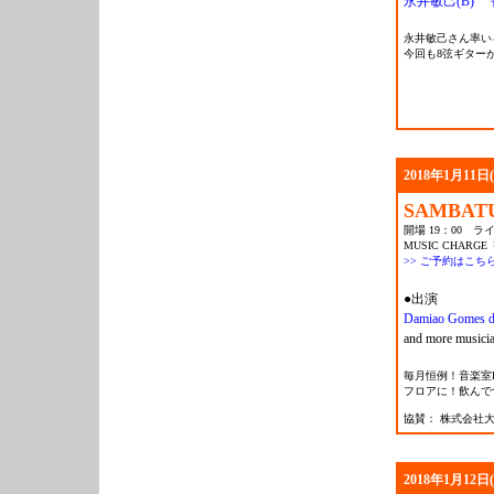
永井敏己(B)
永井敏己さん率いる「
今回も8弦ギター
2018年1月11日
SAMBAT
開場 19：00 ライ
MUSIC CHARGE 
>> ご予約はこち
●出演
Damiao Gomes d
and more musici
毎月恒例！音楽室
フロアに！飲んで
協賛： 株式会社
2018年1月12日