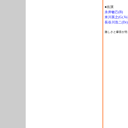
●出演
永井敏己(B)
米川英之(Gt,Vo
長谷川浩二(Dr)
激しさと爆音が売り