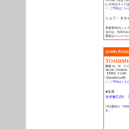
￥3,300（完全予約
(この日はライブ
>> ご予約はこち
シェフ： タカ
音楽室DXのシェ
るかは、当日のお
普段はメニューに
2018年1月26日
TOSHIMI
開場 18：30 ライ
MUSIC CHARGE
【予約】￥3,900
※Drink&Food別
>> ご予約はこち
●出演
永井敏己(B)
1月2度目の「TOS
す。