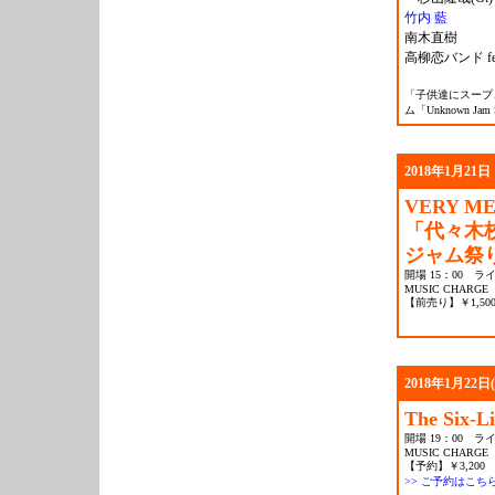
竹内 藍
南木直樹
高柳恋バンド fea
「子供達にスープ
ム「Unknown J
2018年1月21
VERY ME
「代々木
ジャム祭
開場 15：00 ライ
MUSIC CHARGE
【前売り】￥1,500
2018年1月22日
The Six-L
開場 19：00 ライ
MUSIC CHARGE
【予約】￥3,200 
>> ご予約はこち