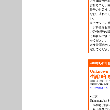
※
当日は整理番
お持ちでも、
番号のお客様
なお、遅れて
い。
※チケットの
ージ料金をお
※受付処理の
く場合がござ
せください。
※携帯電話から
定してくださ
2018年1月20日
Unknown 
生誕10年
開場 18：00 ライ
MUSIC CHARGE 
>> ご予約はこち
●出演
Unknown Jam Se
高柳恋(作詞
杉山隆哉(G