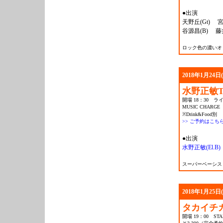
●出演
天野丘(Gt) 宮地ス
谷源昌(B) 藤井
ロック色の濃いオ
2018年1月24日
水野正敏T
開場 18：30 ライ
MUSIC CHARGE 
※Drink&Food別
>> ご予約はこち
●出演
水野正敏(El.B)
スーパーベーシス
2018年1月25日
タカイチカの
開場 19：00 STAR