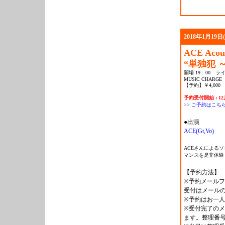
2018年1月19日
ACE Acous
“単独犯 ～
開場 19：00 ライ
MUSIC CHARGE
【予約】￥4,000 
予約受付開始 : 1
>> ご予約はこち
●出演
ACE(Gt,Vo)
ACEさんによる
マンスを是非体験
【予約方法】
※予約メール
受付はメール
※予約はお一人
※受付完了の
ます。整理番