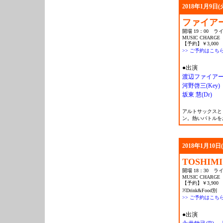
2018年1月9日(
ファイア
開場 19：00 ライ
MUSIC CHARGE
【予約】￥3,000 
>> ご予約はこち
●出演
渡辺ファイアー(A
河野啓三(Key)
坂東 慧(Dr)
アルトサックスと
ン。熱いバトルを
2018年1月10日
TOSHIMI
開場 18：30 ライ
MUSIC CHARGE
【予約】￥3,900
※Drink&Food別
>> ご予約はこち
●出演