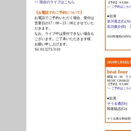
>> 現在のライブはこちら
【予約】￥4,000 
>> ご予約はこち
【お電話でのご予約について】
●出演
お電話でご予約いただく場合、受付は
米川英之(Gt,Vo
営業日の17：00～23：00とさせていた
石川俊介(B)
だきます。
なお、ライブ中は受付できない場合も
2018年最初のH
ございます。ご了承いただきます様、
お願い申し上げます。
Tel: 03-5273-5110
2018年1月8日(
beat four
開場 18：00 ライ
MUSIC CHARGE
【予約】￥3,000 
>> ご予約はこち
●出演
そうる透(Dr)
和泉聡志(Gt) 
そうる透＆和佐田