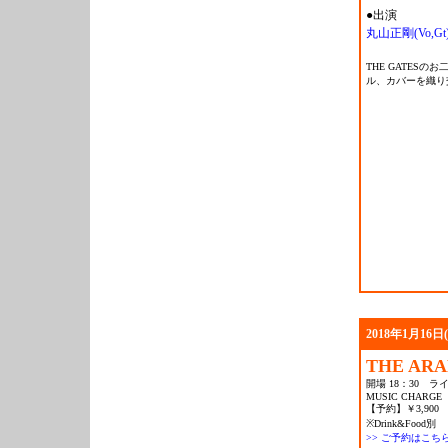
●出演
丸山正剛(Vo,Gt
THE GATES
ル、カバーを織り
2018年1月16日
THE AR
開場 18：30 ライ
MUSIC CHARGE
【予約】￥3,900
※Drink&Food別
>> ご予約はこち