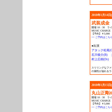
2018年1月14日
武装成金
開場 18：30 ライ
MUSIC CHARGE
【予約】￥3,000 
>> ご予約はこち
●出演
アタック松尾(G
石川俊介(B)
村上広樹(Dr)
スリリングなファ
の個性が溢れるラ
2018年1月15日
丸山正剛
開場 18：30 ライ
MUSIC CHARGE
【予約】￥3,000 
>> ご予約はこち