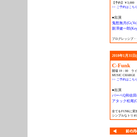
【予約】￥3,000 
>> ご予約はこち
●出演
鬼怒無月(Gt,Vo
新澤健一郎(Key
プログレッシブ・
2018年1月31日
C-Funk
開場 19：00 ライ
MUSIC CHARGE 
>> ご予約はこち
●出演
バーベQ和佐田(
アタック松尾(G
全てをFUNKに変換
シンプルなトリオ