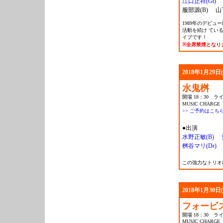
江口正祥(Gt)
服部源(B) 山下
1989年のデビ
活動を続け てい
イブです！
※全席禁煙となり
2018年1月29日
水鬼桝
開場 18：30 ライ
MUSIC CHARGE 
>> ご予約はこち
●出演
水野正敏(B)
桝谷マリ(Dr)
この強力なトリオ
2018年1月30日
フォービ
開場 18：30 ライ
MUSIC CHARGE