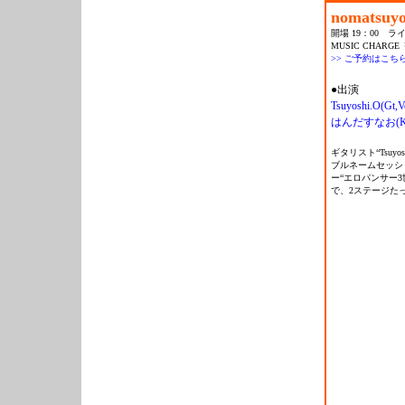
nomatsuy
開場 19：00 ライ
MUSIC CHARGE 
>> ご予約はこち
●出演
Tsuyoshi.O(Gt,V
はんだすなお(Ke
ギタリスト“Tsuy
ブルネームセッショ
ー“エロパンサー
で、2ステージた