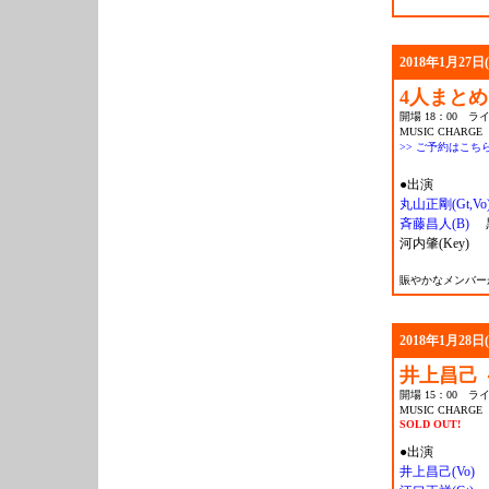
2018年1月27日
4人まと
開場 18：00 ライ
MUSIC CHARGE 
>> ご予約はこち
●出演
丸山正剛(Gt,Vo
斉藤昌人(B)
黒
河内肇(Key)
賑やかなメンバー
2018年1月28日
井上昌己 ～M
開場 15：00 ライ
MUSIC CHARGE 
SOLD OUT!
●出演
井上昌己(Vo)