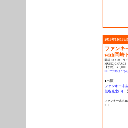
2018年1月18日
ファンキ
with岡
開場 18：30 ライ
MUSIC CHARGE
【予約】￥3,000 
>> ご予約はこち
●出演
ファンキー末吉(
仮谷克之(B)
酒
ファンキー末吉2d
す！