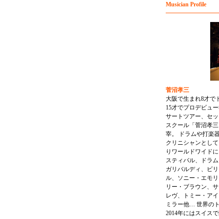
Musician Profile
菅沼孝三
大阪で生まれ8才で
15才でプロデビュ
サートツアー、セッ
スクール「菅沼孝三
宰。 ドラムや打楽
クリニシャンとして
りワールドワイドに
スティバル、ドラム
ガリバルディ、ビリ
ル、ソニー・エモリ
リー・ブラウン、サ
レヴ、トミー・アイ
ミラー他… 世界の
2014年にはスイ