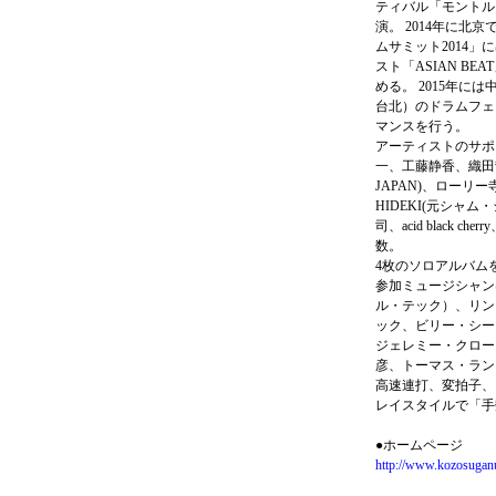
ティバル「モントル
演。 2014年に北
ムサミット2014」
スト「ASIAN B
める。 2015年に
台北）のドラムフェ
マンスを行う。
アーティストのサポー
一、工藤静香、織田哲郎
JAPAN)、ローリ
HIDEKI(元シャム
司、acid black c
数。
4枚のソロアルバム
参加ミュージシャン
ル・テック）、リン
ック、ビリー・シー
ジェレミー・クロー
彦、トーマス・ラン
高速連打、変拍子、
レイスタイルで「手
●ホームページ
http://www.kozosuga