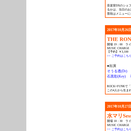
音楽室DXのシェ
るかは、当日のお
普段はメニューに
2017年10月26日
THE RO
開場 19：00 ライ
MUSIC CHARGE
【予約】￥3,100 
>> ご予約はこち
●出演
そうる透(Dr)
石黒彰(Key)
ROCK+FUNK
この4人から生ま
2017年10月27日
水マリSess
開場 18：30 ライ
MUSIC CHARGE 
>> ご予約はこち