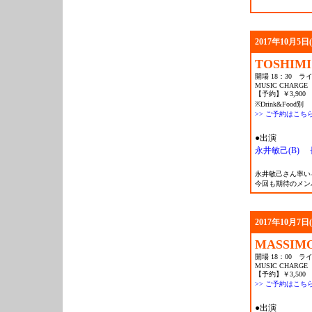
2017年10月5日
TOSHIMI
開場 18：30 ライ
MUSIC CHARGE
【予約】￥3,900
※Drink&Food別
>> ご予約はこち
●出演
永井敏己(B)
永井敏己さん率いる「
今回も期待のメン
2017年10月7日
MASSIMO
開場 18：00 ライ
MUSIC CHARGE
【予約】￥3,500 
>> ご予約はこち
●出演