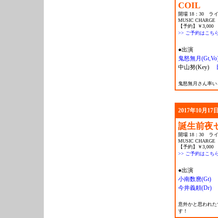
COIL
開場 18：30 ライ
MUSIC CHARGE
【予約】￥3,000 
>> ご予約はこち
●出演
鬼怒無月(Gt,Vo
中山努(Key)
鬼怒無月さん率い
2017年10月17日
誕生前夜
開場 18：30 ライ
MUSIC CHARGE
【予約】￥3,000 
>> ご予約はこち
●出演
小南数麿(Gt)
今井義頼(Dr)
意外かと思われた
す！