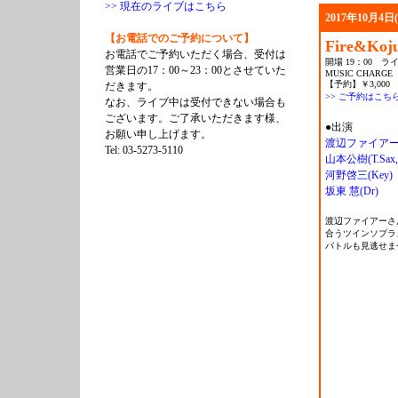
>> 現在のライブはこちら
2017年10月4日
【お電話でのご予約について】
Fire&Koj
お電話でご予約いただく場合、受付は
開場 19：00 ライ
営業日の17：00～23：00とさせていた
MUSIC CHARGE
【予約】￥3,000 
だきます。
>> ご予約はこち
なお、ライブ中は受付できない場合も
ございます。ご了承いただきます様、
●出演
お願い申し上げます。
渡辺ファイアー(A.S
Tel: 03-5273-5110
山本公樹(T.Sax, 
河野啓三(Key)
坂東 慧(Dr)
渡辺ファイアーさ
合うツインソプラ
バトルも見逃せま