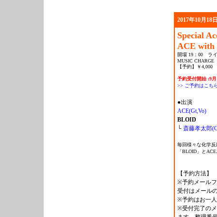
2017年10月18日
Special Ac
ACE with
開場 19：00 ライ
MUSIC CHARGE
【予約】￥4,000 
予約受付開始 :9月
>> ご予約はこち
●出演
ACE(Gt,Vo)
BLOID
└
斎藤孝太郎(Cel
毎回様々な化学反
「BLOID」とA
【予約方法】
※予約メール
受付はメール
※予約はお一人
※受付完了の