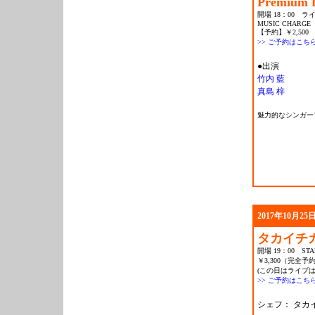
Premium L
開場 18：00 ライ
MUSIC CHARGE
【予約】￥2,500 
>> ご予約はこち
●出演
竹内 藍
真島 梓
魅力的なシンガー
2017年10月25日
タカイチカの
開場 19：00 STAR
￥3,300（完全予約
(この日はライブ
>> ご予約はこち
シェフ： タカ