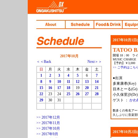
2017年10月1日
TATOO 
開場 18：00 ライ
2017年10月
MUSIC CHARGE
＜＜Back
Next＞＞
【予約】￥3,000 
>> ご予約はこち
日
月
火
水
木
金
土
1
2
3
4
5
6
7
●出演
8
9
10
11
12
13
14
多東康孝(Key
15
16
17
18
19
20
21
目木とーる(Gt)
22
23
24
25
26
27
28
小久保里沙(Dr)
29
30
31
ゲスト ：
かわ島
数多くの有名アー
久しぶりに音楽室
>> 2017年12月
>> 2017年11月
>> 2017年10月
2017年10月2日
>> 2017年9月