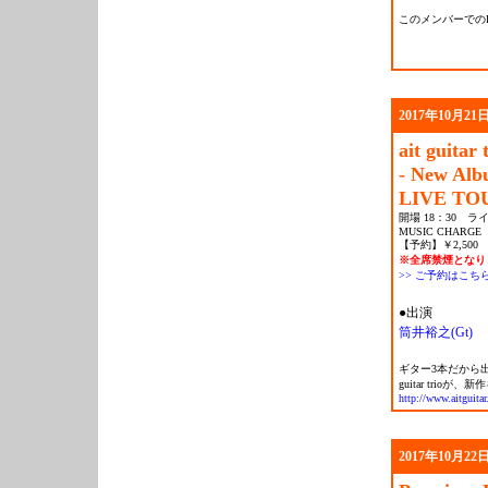
このメンバーでのR
2017年10月21日
ait guitar 
- New A
LIVE TOU
開場 18：30 ライ
MUSIC CHARGE
【予約】￥2,500 
※全席禁煙となり
>> ご予約はこち
●出演
筒井裕之(Gt)
ギター3本だから
guitar tri
http://www.aitguita
2017年10月22日