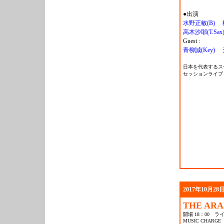
●出演
水野正敏(B)
高木沙耶(T.Sax
Guest :
青柳誠(Key)
天野
日本を代表するス
セッションライブ
2017年10月28日
THE ARAK
開場 18：00 ライ
MUSIC CHARGE