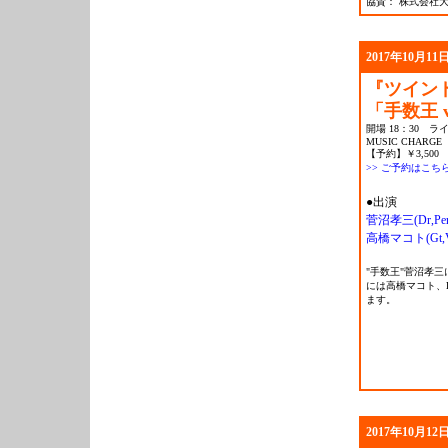
協賛： 株式会社
2017年10月11日
『ツインドラ
「手数王 v
開場 18：30 ライ
MUSIC CHARGE
【予約】￥3,500 
>> ご予約はこち
●出演
菅沼孝三(Dr,Perc
高橋マコト(Gt,V
"手数王"菅沼孝三
には高橋マコト、
ます。
2017年10月12日