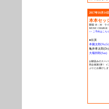
2017年10月14日
本本セッシ
開場 18：30 ライ
MUSIC CHARGE 
>> ご予約はこち
●出演
本園太郎(Vo,Gt
亀井孝太郎(Dr)
大堰邦郎(Sax)
お馴染みのスーパ
同企画第5弾！ 
ぷりとお届けしま