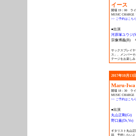
イース
開場 19：00 ライ
MUSIC CHARGE 
>> ご予約はこち
●出演
河原塚ユウジ(Sax
宗像博義(B) 
サックスプレイヤ
ス」、メンバーそ
テージをお楽しみ
2017年10月13日
Maru-Iwa 
開場 18：30 ライ
MUSIC CHARGE 
>> ご予約はこち
●出演
丸山正剛(Gt)
野口薫(Dr,Vo)
ギタリスト丸山正
回、予想しないよ