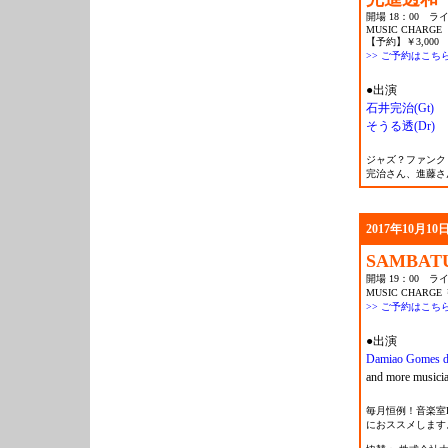
開場 18：00 ライ
MUSIC CHARGE
【予約】￥3,000 
>> ご予約はこち
●出演
石井完治(Gt)
そうる透(Dr)
ジャズ？ファンク
完治さん、進藤さ
2017年10月10日
SAMBAT
開場 19：00 ライ
MUSIC CHARGE 
>> ご予約はこち
●出演
Damiao Gomes d
and more musici
毎月恒例！音楽室
におススメします