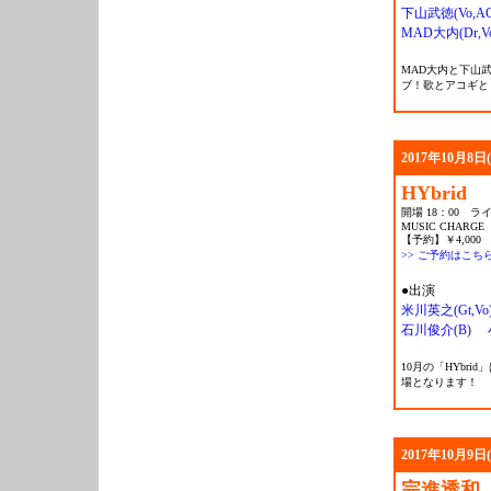
下山武徳(Vo,AG 
MAD大内(Dr,V
MAD大内と下山
ブ！歌とアコギと
2017年10月8日
HYbrid
開場 18：00 ライ
MUSIC CHARGE
【予約】￥4,000 
>> ご予約はこち
●出演
米川英之(Gt,Vo
石川俊介(B)
10月の「HYbr
場となります！
2017年10月9日
完進透和