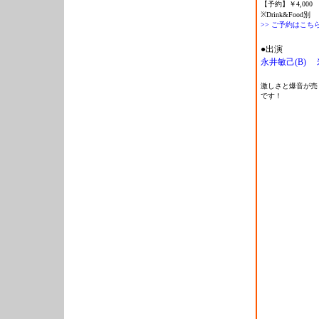
【予約】￥4,000
※Drink&Food別
>> ご予約はこち
●出演
永井敏己(B)
激しさと爆音が売り
です！