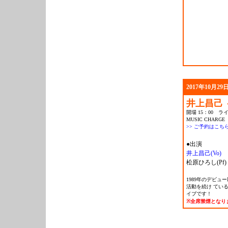
2017年10月29日
井上昌己 ～M
開場 15：00 ライ
MUSIC CHARGE 
>> ご予約はこち
●出演
井上昌己(Vo)
松原ひろし(Pf)
1989年のデビ
活動を続け てい
イブです！
※全席禁煙となり