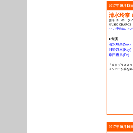
2017年10月15日
清水玲奈 
開場 18：00 ライ
MUSIC CHARGE 
>> ご予約はこち
●出演
清水玲奈(Sax)
河野啓三(Key)
岸田容男(Dr)
「東京ブラススタ
メンバーが脇を固
2017年10月16日