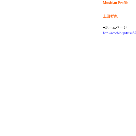
Musician Profile
上田哲也
●ホームページ
http://ameblo.jp/tetsu5