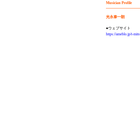
Musician Profile
光永泰一朗
●ウェブサイト
https://ameblo.jp/t-mit