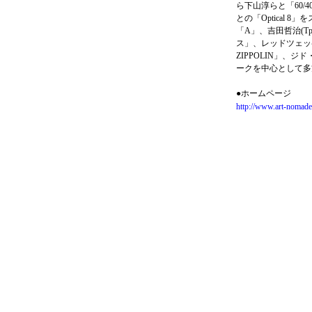
ら下山淳らと「60/
との「Optical 
「A」、吉田哲治(Tp
ス」、レッドツェッ
ZIPPOLIN」、
ークを中心として多
●ホームページ
http://www.art-nomade.