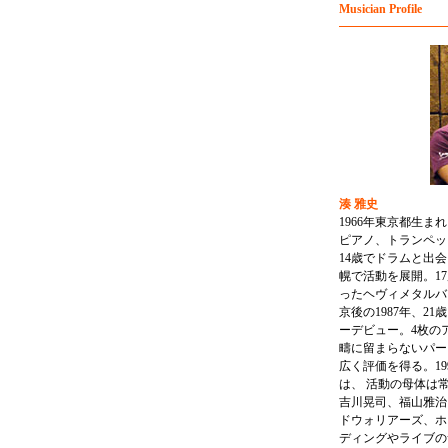
Musician Profile
湊 雅史
1966年東京都生ま
ピアノ、トランペッ
14歳でドラムと出
幌で活動を展開。1
ったヘヴィメタルバンド
京後の1987年、21
ーデビュー。4枚の
疇に留まらないパー
広く評価を得る。19
は、 活動の母体は
吉川晃司、福山雅治、
ドウォリアーズ、ホ
ディングやライブのサ