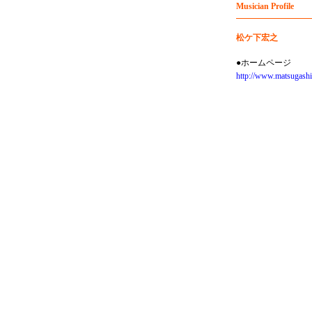
Musician Profile
松ケ下宏之
●ホームページ
http://www.matsugashi