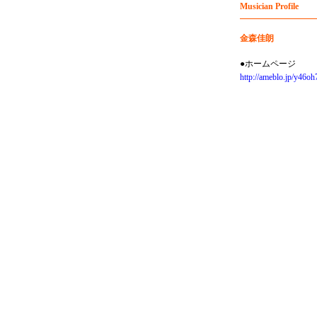
Musician Profile
金森佳朗
●ホームページ
http://ameblo.jp/y46oh